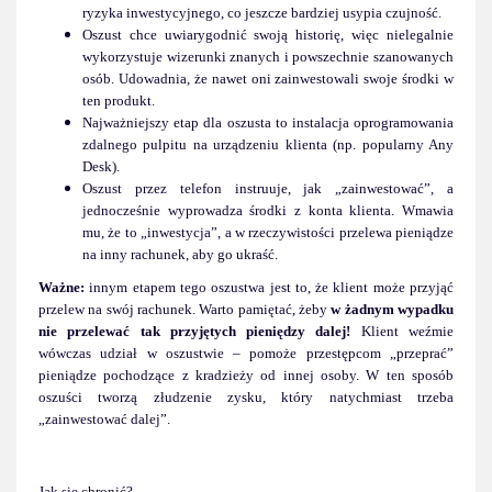
ryzyka inwestycyjnego, co jeszcze bardziej usypia czujność.
Oszust chce uwiarygodnić swoją historię, więc nielegalnie
wykorzystuje wizerunki znanych i powszechnie szanowanych
osób. Udowadnia, że nawet oni zainwestowali swoje środki w
ten produkt.
Najważniejszy etap dla oszusta to instalacja oprogramowania
zdalnego pulpitu na urządzeniu klienta (np. popularny Any
Desk).
Oszust przez telefon instruuje, jak „zainwestować”, a
jednocześnie wyprowadza środki z konta klienta. Wmawia
mu, że to „inwestycja”, a w rzeczywistości przelewa pieniądze
na inny rachunek, aby go ukraść.
Ważne:
innym etapem tego oszustwa jest to, że klient może przyjąć
przelew na swój rachunek. Warto pamiętać, żeby
w żadnym wypadku
nie przelewać tak przyjętych pieniędzy dalej!
Klient weźmie
wówczas udział w oszustwie – pomoże przestępcom „przeprać”
pieniądze pochodzące z kradzieży od innej osoby. W ten sposób
oszuści tworzą złudzenie zysku, który natychmiast trzeba
„zainwestować dalej”.
Jak się chronić?