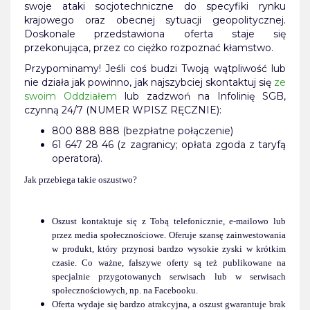
swoje ataki socjotechniczne do specyfiki rynku
krajowego oraz obecnej sytuacji geopolitycznej.
Doskonale przedstawiona oferta staje się
przekonująca, przez co ciężko rozpoznać kłamstwo.
Przypominamy! Jeśli coś budzi Twoją wątpliwość lub
nie działa jak powinno, jak najszybciej skontaktuj się
ze
swoim Oddziałem
lub zadzwoń na Infolinię SGB,
czynną 24/7 (NUMER WPISZ RĘCZNIE):
800 888 888 (bezpłatne połączenie)
61 647 28 46 (z zagranicy; opłata zgoda z taryfą
operatora).
Jak przebiega takie oszustwo?
Oszust kontaktuje się z Tobą telefonicznie, e-mailowo lub
przez media społecznościowe. Oferuje szansę zainwestowania
w produkt, który przynosi bardzo wysokie zyski w krótkim
czasie. Co ważne, fałszywe oferty są też publikowane na
specjalnie przygotowanych serwisach lub w serwisach
społecznościowych, np. na Facebooku.
Oferta wydaje się bardzo atrakcyjna, a oszust gwarantuje brak