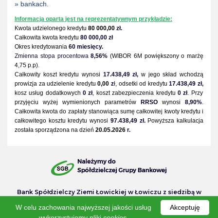
» bankach.
Informacja oparta jest na reprezentatywnym przykładzie:
Kwota udzielonego kredytu
80 000,00
zł.
Całkowita kwota kredytu
80 000,00 zł
Okres kredytowania
60 miesięcy.
Zmienna stopa procentowa
8,56%
(WIBOR 6M powiększony o marżę
4,75
p.p).
Całkowity koszt kredytu wynosi
17.438,49 zł,
w jego skład wchodzą
prowizja za udzielenie kredytu
0,00
z
ł, odsetki od kredytu
17.438,49 zł,
kosz usług dodatkowych
0 zł
, koszt zabezpieczenia kredytu
0 zł
. Przy
przyjęciu wyżej wymienionych parametrów
RRSO
wynosi
8,90%
.
Całkowita kwota do zapłaty stanowiąca sumę całkowitej kwoty kredytu i
całkowitego kosztu kredytu wynosi
97.438,49
zł.
Powyższa kalkulacja
została sporządzona na dzień
20.05.2026
r.
Bank Spółdzielczy Ziemi Łowickiej w Łowiczu z siedzibą w
Łowiczu, ul. Stary Rynek 18, 99-400 Łowicz, zarejestrowany w
W celu zachowania najwyższej jakości usług
Akceptuję
Rejestrze Przedsiębiorców w Sądzie Rejonowym dla Łodzi-
Śródmieścia w Łodzi, XX Wydział Gospodarczy Krajowego
wykorzystujemy pliki
cookies
.