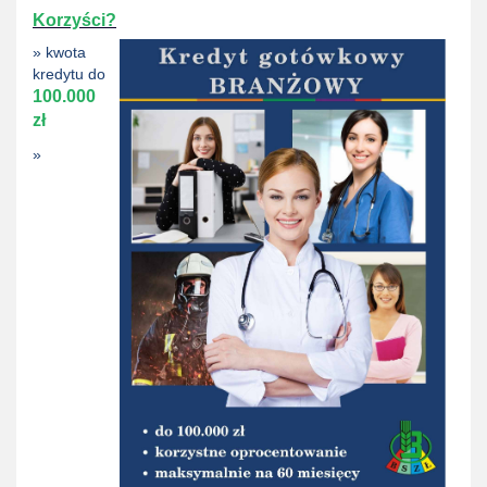
Korzyści?
» kwota
kredytu do
100.000
zł
»