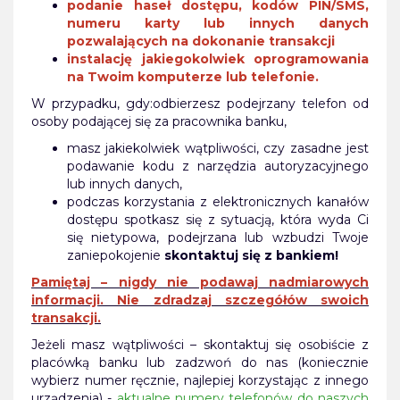
podanie haseł dostępu, kodów PIN/SMS,
numeru karty lub innych danych
pozwalających na dokonanie transakcji
instalację jakiegokolwiek oprogramowania
na Twoim komputerze lub telefonie.
W przypadku, gdy:odbierzesz podejrzany telefon od
osoby podającej się za pracownika banku,
masz jakiekolwiek wątpliwości, czy zasadne jest
podawanie kodu z narzędzia autoryzacyjnego
lub innych danych,
podczas korzystania z elektronicznych kanałów
dostępu spotkasz się z sytuacją, która wyda Ci
się nietypowa, podejrzana lub wzbudzi Twoje
zaniepokojenie
skontaktuj się z bankiem!
Pamiętaj – nigdy nie podawaj nadmiarowych
informacji. Nie zdradzaj szczegółów swoich
transakcji.
Jeżeli masz wątpliwości – skontaktuj się osobiście z
placówką banku lub zadzwoń do nas (koniecznie
wybierz numer ręcznie, najlepiej korzystając z innego
urządzenia) -
aktualne numery telefonów do naszych