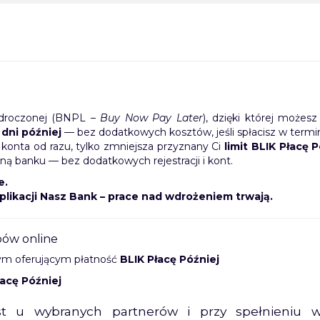
 odroczonej (BNPL –
Buy Now Pay Later
), dzięki której możes
 dni później
— bez dodatkowych kosztów, jeśli spłacisz w termin
konta od razu, tylko zmniejsza przyznany Ci
limit BLIK Płacę P
lną banku — bez dodatkowych rejestracji i kont.
e.
likacji Nasz Bank – prace nad wdrożeniem trwają.
pów online
wym oferującym płatność
BLIK Płacę Później
łacę Później
st u wybranych partnerów i przy spełnieniu 