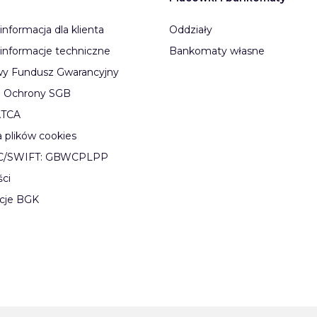
informacja dla klienta
Oddziały
informacje techniczne
Bankomaty własne
y Fundusz Gwarancyjny
 Ochrony SGB
ATCA
a plików cookies
IC/SWIFT: GBWCPLPP
ści
cje BGK