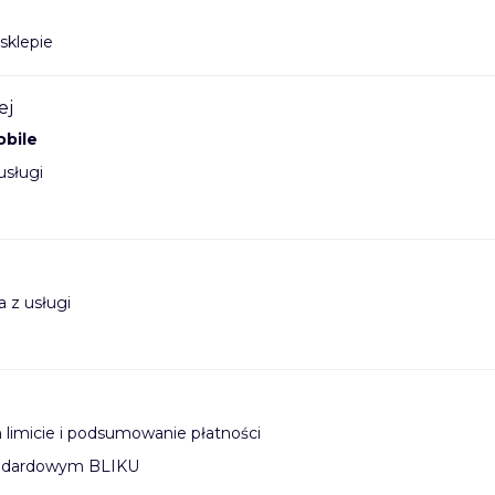
sklepie
ej
bile
usługi
 z usługi
limicie i podsumowanie płatności
tandardowym BLIKU