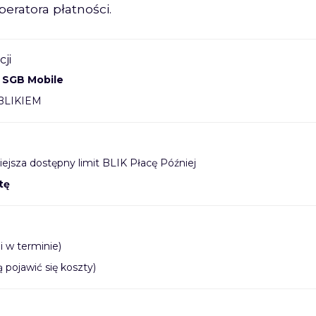
eratora płatności.
cji
w
SGB Mobile
 BLIKIEM
iejsza dostępny limit BLIK Płacę Później
tę
i w terminie)
pojawić się koszty)