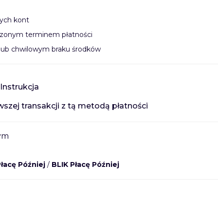
wych kont
oczonym terminem płatności
lub chwilowym braku środków
Instrukcja
zej transakcji z tą metodą płatności
wym
łacę Później
/
BLIK Płacę Później