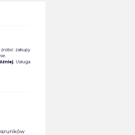
z zrobić zakupy
ie.
óźniej
. Usługa
warunków